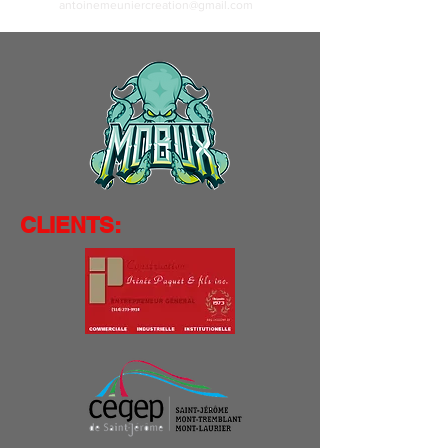
antoinemeuniercreation@gmail.com
CLIENTS: