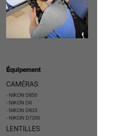
Équipement
CAMÉRAS
- NIKON D850
- NIKON D6
- NIKON D810
- NIKON D7200
LENTILLES