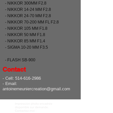
- NIKKOR 300MM F2.8
- NIKKOR 14-24 MM F2.8
- NIKKOR 24-70 MM F2.8
- NIKKOR 70-200 MM FL F2.8
- NIKKOR 105 MM F1.8
- NIKKOR 50 MM F1.8
- NIKKOR 85 MM F1.4
- SIGMA 10-20 MM F3.5
- FLASH SB-900
Contact
- Cell:
514-616-2986
- Email:
antoinemeuniercreation@gmail.com
Impression photo encadrée
disponible sur demande.
Contactez-moi :