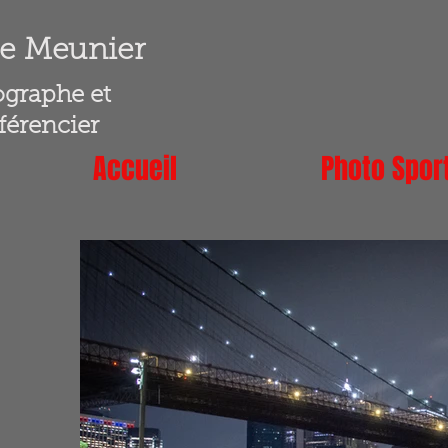
ne Meunier
graphe et
érencier
Accueil
Photo Spor