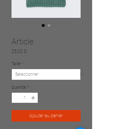
SKU : 217537123517253
Article
Prix
25,00 $
Taille
*
Quantité
*
Ajouter au panier